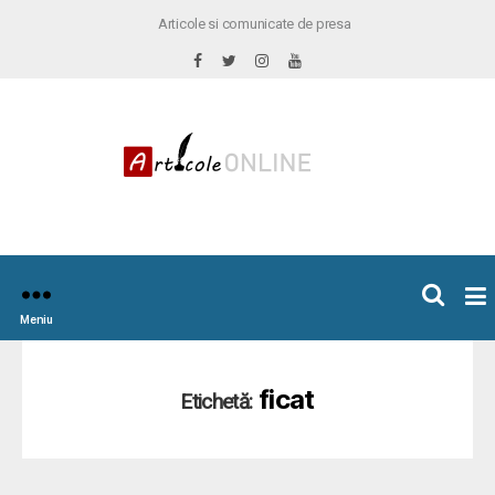
Articole si comunicate de presa
×
icoleOnline.info
Meniu
ficat
Etichetă: