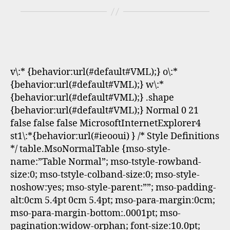
v\:* {behavior:url(#default#VML);} o\:*
{behavior:url(#default#VML);} w\:*
{behavior:url(#default#VML);} .shape
{behavior:url(#default#VML);} Normal 0 21
false false false MicrosoftInternetExplorer4
st1\:*{behavior:url(#ieooui) } /* Style Definitions
*/ table.MsoNormalTable {mso-style-
name:”Table Normal”; mso-tstyle-rowband-
size:0; mso-tstyle-colband-size:0; mso-style-
noshow:yes; mso-style-parent:””; mso-padding-
alt:0cm 5.4pt 0cm 5.4pt; mso-para-margin:0cm;
mso-para-margin-bottom:.0001pt; mso-
pagination:widow-orphan; font-size:10.0pt;