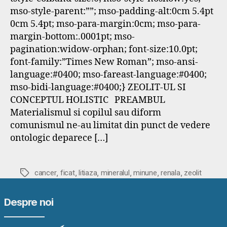
mso-style-parent:””; mso-padding-alt:0cm 5.4pt
0cm 5.4pt; mso-para-margin:0cm; mso-para-
margin-bottom:.0001pt; mso-
pagination:widow-orphan; font-size:10.0pt;
font-family:”Times New Roman”; mso-ansi-
language:#0400; mso-fareast-language:#0400;
mso-bidi-language:#0400;} ZEOLIT-UL SI
CONCEPTUL HOLISTIC PREAMBUL
Materialismul si copilul sau diform
comunismul ne-au limitat din punct de vedere
ontologic deparece […]
,
,
,
,
,
,
Etichete
cancer
ficat
litiaza
mineralul
minune
renala
zeolit
Despre noi