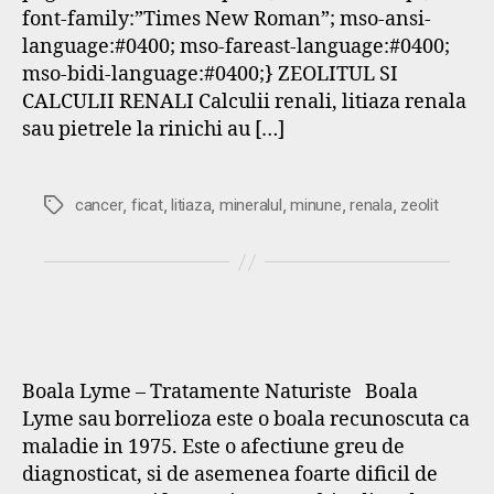
font-family:”Times New Roman”; mso-ansi-
language:#0400; mso-fareast-language:#0400;
mso-bidi-language:#0400;} ZEOLITUL SI
CALCULII RENALI Calculii renali, litiaza renala
sau pietrele la rinichi au […]
,
,
,
,
,
,
Etichete
cancer
ficat
litiaza
mineralul
minune
renala
zeolit
Boala Lyme – Tratamente Naturiste Boala
Lyme sau borrelioza este o boala recunoscuta ca
maladie in 1975. Este o afectiune greu de
diagnosticat, si de asemenea foarte dificil de