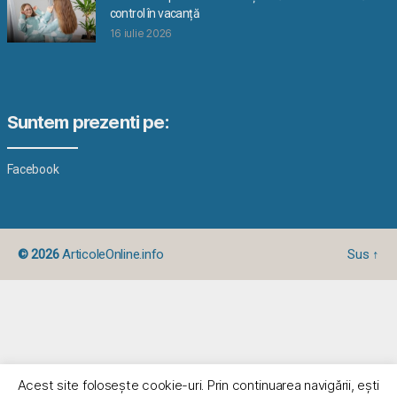
control în vacanță
16 iulie 2026
Suntem prezenti pe:
Facebook
© 2026
ArticoleOnline.info
Sus
↑
Acest site foloseşte cookie-uri. Prin continuarea navigării, eşti