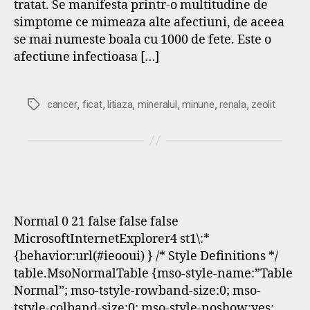
tratat. Se manifesta printr-o multitudine de
simptome ce mimeaza alte afectiuni, de aceea
se mai numeste boala cu 1000 de fete. Este o
afectiune infectioasa […]
,
,
,
,
,
,
Etichete
cancer
ficat
litiaza
mineralul
minune
renala
zeolit
Normal 0 21 false false false
MicrosoftInternetExplorer4 st1\:*
{behavior:url(#ieooui) } /* Style Definitions */
table.MsoNormalTable {mso-style-name:”Table
Normal”; mso-tstyle-rowband-size:0; mso-
tstyle-colband-size:0; mso-style-noshow:yes;