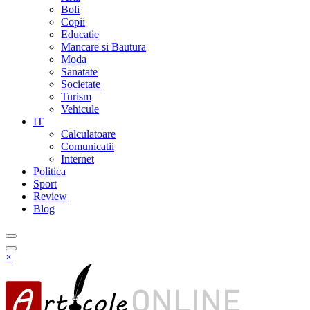
Boli
Copii
Educatie
Mancare si Bautura
Moda
Sanatate
Societate
Turism
Vehicule
IT
Calculatoare
Comunicatii
Internet
Politica
Sport
Review
Blog
×