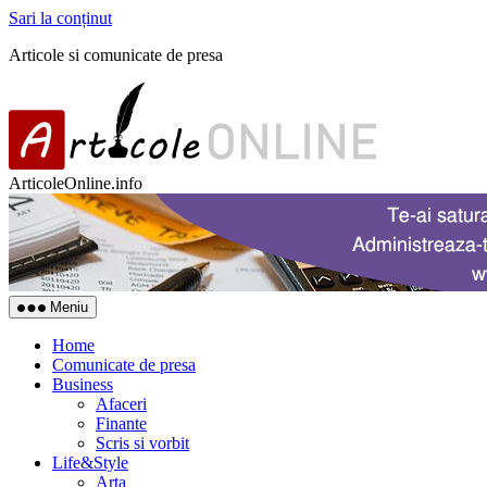
Sari la conținut
Articole si comunicate de presa
ArticoleOnline.info
Meniu
Home
Comunicate de presa
Business
Afaceri
Finante
Scris si vorbit
Life&Style
Arta