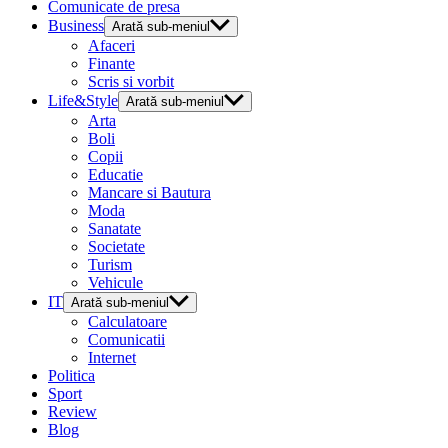
Comunicate de presa
Business
Arată sub-meniul
Afaceri
Finante
Scris si vorbit
Life&Style
Arată sub-meniul
Arta
Boli
Copii
Educatie
Mancare si Bautura
Moda
Sanatate
Societate
Turism
Vehicule
IT
Arată sub-meniul
Calculatoare
Comunicatii
Internet
Politica
Sport
Review
Blog