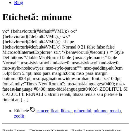
Blog
Etichetă:
minune
v\:* {behavior:url(#default#VML);} o\:*
{behavior:url(#default#VML);} w\:*
{behavior:url(#default#VML);} .shape
{behavior:url(#default#VML);} Normal 0 21 false false false
MicrosoftInternetExplorer4 st1\:*{behavior:url(#ieooui) } /* Style
Definitions */ table.MsoNormalTable {mso-style-name:”Table
Normal”; mso-tstyle-rowband-size:0; mso-tstyle-colband-size:0;
mso-style-noshow:yes; mso-style-parent:””; mso-padding-alt:0cm
5.4pt 0cm 5.4pt; mso-para-margin:0cm; mso-para-margin-
bottom:.0001pt; mso-pagination:widow-orphan; font-size:10.0pt;
font-family:”Times New Roman”; mso-ansi-language:#0400; mso-
fareast-language:#0400; mso-bidi-language:#0400;} ZEOLITUL SI
CALCULII RENALI Calculii renali, litiaza renala sau pietrele la
rinichi au […]
Etichete
cancer
,
ficat
,
litiaza
,
mineralul
,
minune
,
renala
,
zeolit