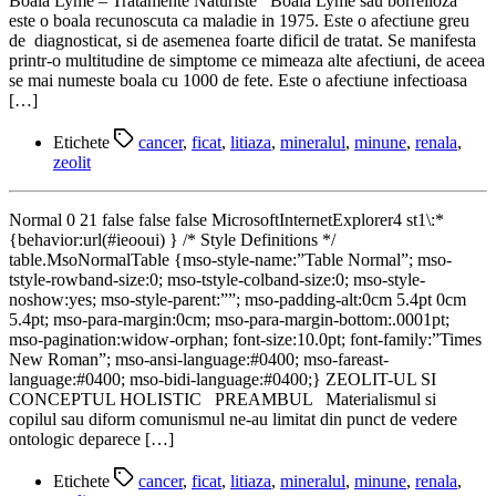
Boala Lyme – Tratamente Naturiste Boala Lyme sau borrelioza
este o boala recunoscuta ca maladie in 1975. Este o afectiune greu
de diagnosticat, si de asemenea foarte dificil de tratat. Se manifesta
printr-o multitudine de simptome ce mimeaza alte afectiuni, de aceea
se mai numeste boala cu 1000 de fete. Este o afectiune infectioasa
[…]
Etichete
cancer
,
ficat
,
litiaza
,
mineralul
,
minune
,
renala
,
zeolit
Normal 0 21 false false false MicrosoftInternetExplorer4 st1\:*
{behavior:url(#ieooui) } /* Style Definitions */
table.MsoNormalTable {mso-style-name:”Table Normal”; mso-
tstyle-rowband-size:0; mso-tstyle-colband-size:0; mso-style-
noshow:yes; mso-style-parent:””; mso-padding-alt:0cm 5.4pt 0cm
5.4pt; mso-para-margin:0cm; mso-para-margin-bottom:.0001pt;
mso-pagination:widow-orphan; font-size:10.0pt; font-family:”Times
New Roman”; mso-ansi-language:#0400; mso-fareast-
language:#0400; mso-bidi-language:#0400;} ZEOLIT-UL SI
CONCEPTUL HOLISTIC PREAMBUL Materialismul si
copilul sau diform comunismul ne-au limitat din punct de vedere
ontologic deparece […]
Etichete
cancer
,
ficat
,
litiaza
,
mineralul
,
minune
,
renala
,