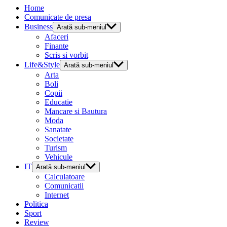
Home
Comunicate de presa
Business
Arată sub-meniul
Afaceri
Finante
Scris si vorbit
Life&Style
Arată sub-meniul
Arta
Boli
Copii
Educatie
Mancare si Bautura
Moda
Sanatate
Societate
Turism
Vehicule
IT
Arată sub-meniul
Calculatoare
Comunicatii
Internet
Politica
Sport
Review