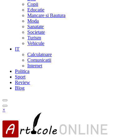
Copii
Educatie
Mancare si Bautura
Moda
Sanatate
Societate
Turism
Vehicule
IT
Calculatoare
Comunicatii
Internet
Politica
Sport
Review
Blog
×