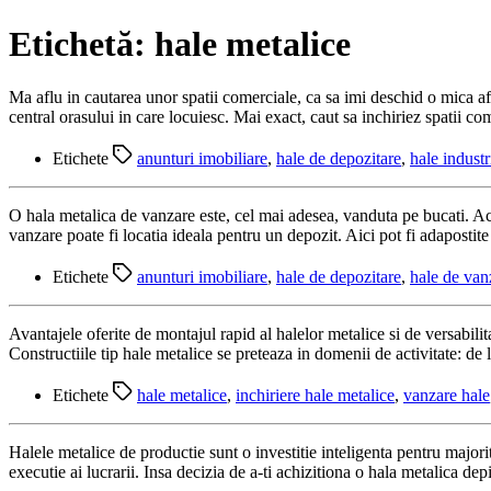
Etichetă:
hale metalice
Ma aflu in cautarea unor spatii comerciale, ca sa imi deschid o mica af
central orasului in care locuiesc. Mai exact, caut sa inchiriez spatii c
Etichete
anunturi imobiliare
,
hale de depozitare
,
hale industr
O hala metalica de vanzare este, cel mai adesea, vanduta pe bucati. Ace
vanzare poate fi locatia ideala pentru un depozit. Aici pot fi adapostit
Etichete
anunturi imobiliare
,
hale de depozitare
,
hale de van
Avantajele oferite de montajul rapid al halelor metalice si de versabilit
Constructiile tip hale metalice se preteaza in domenii de activitate: de l
Etichete
hale metalice
,
inchiriere hale metalice
,
vanzare hale
Halele metalice de productie sunt o investitie inteligenta pentru majori
executie ai lucrarii. Insa decizia de a-ti achizitiona o hala metalica depi