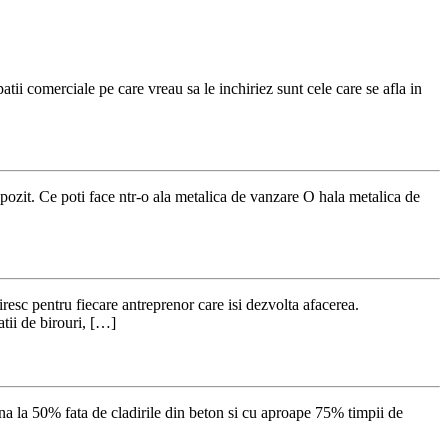
ii comerciale pe care vreau sa le inchiriez sunt cele care se afla in
epozit. Ce poti face ntr-o ala metalica de vanzare O hala metalica de
firesc pentru fiecare antreprenor care isi dezvolta afacerea.
atii de birouri, […]
pana la 50% fata de cladirile din beton si cu aproape 75% timpii de