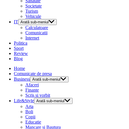
Sanatate
Societate
Turism
Vehicule
IT
Arată sub-meniul
Calculatoare
Comunicatii
Internet
Politica
Sport
Review
Blog
Home
Comunicate de presa
Business
Arată sub-meniul
Afaceri
Finante
Scris si vorbit
Life&Style
Arată sub-meniul
Arta
Boli
Copii
Educatie
Mancare si Bautura