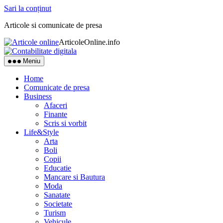
Sari la conținut
Articole si comunicate de presa
ArticoleOnline.info
Meniu
Home
Comunicate de presa
Business
Afaceri
Finante
Scris si vorbit
Life&Style
Arta
Boli
Copii
Educatie
Mancare si Bautura
Moda
Sanatate
Societate
Turism
Vehicule