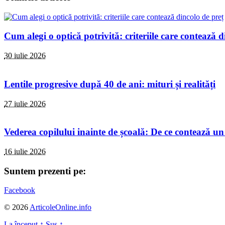
Cum alegi o optică potrivită: criteriile care contează d
30 iulie 2026
Lentile progresive după 40 de ani: mituri și realități
27 iulie 2026
Vederea copilului inainte de școală: De ce contează un
16 iulie 2026
Suntem prezenti pe:
Facebook
© 2026
ArticoleOnline.info
La început
↑
Sus
↑