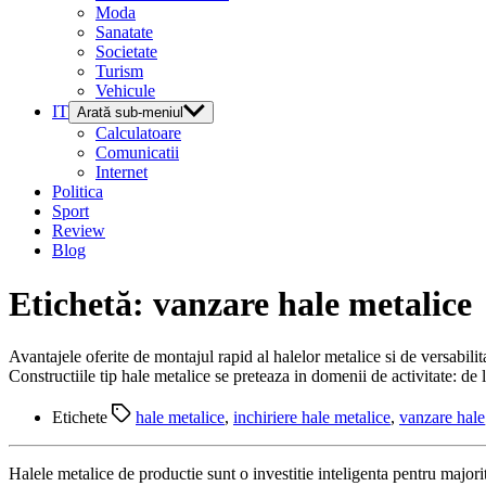
Moda
Sanatate
Societate
Turism
Vehicule
IT
Arată sub-meniul
Calculatoare
Comunicatii
Internet
Politica
Sport
Review
Blog
Etichetă:
vanzare hale metalice
Avantajele oferite de montajul rapid al halelor metalice si de versabilit
Constructiile tip hale metalice se preteaza in domenii de activitate: de l
Etichete
hale metalice
,
inchiriere hale metalice
,
vanzare hale
Halele metalice de productie sunt o investitie inteligenta pentru majori