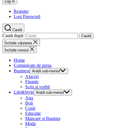
Register
Lost Password
Caută
Caută după:
Închide căutarea
Închide meniul
Home
Comunicate de presa
Business
Arată sub-meniul
Afaceri
Finante
Scris si vorbit
Life&Style
Arată sub-meniul
Arta
Boli
Copii
Educatie
Mancare si Bautura
Moda