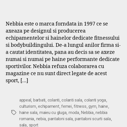
Nebbia este o marca forndata in 1997 ce se
axeaza pe designul si producerea
echipamentelor si hainelor dedicate fitnessului
si bodybuildingului. De-a lungul anilor firma si-
a cautat identitatea, pana au decis sa se axeze
numai si numai pe haine performante dedicate
sportivilor. Nebbia refuza colaborarea cu
magazine ce nu sunt direct legate de acest
sport, […]
,
,
,
,
,
appeal
barbati
colanti
colanti sala
colanti yoga
,
,
,
,
,
,
culturism
echipament
femei
fitness
gym
haine
,
,
,
,
Etichete
haine sala
maieu cu gluga
moda
Nebbia
nebbia
,
,
,
,
romania
nebia
pantaloni sala
pantaloni scurti sala
,
sala
sport