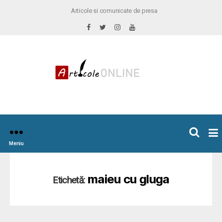
Articole si comunicate de presa
×
icoleOnline.info
Meniu
maieu cu gluga
Etichetă: