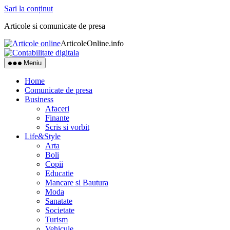
Sari la conținut
Articole si comunicate de presa
ArticoleOnline.info
Meniu
Home
Comunicate de presa
Business
Afaceri
Finante
Scris si vorbit
Life&Style
Arta
Boli
Copii
Educatie
Mancare si Bautura
Moda
Sanatate
Societate
Turism
Vehicule