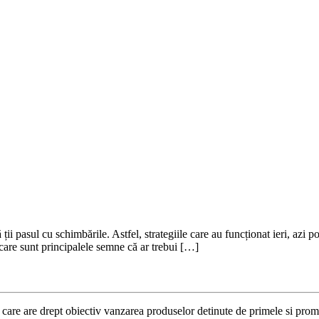
ă ții pasul cu schimbările. Astfel, strategiile care au funcționat ieri, azi
, care sunt principalele semne că ar trebui […]
m care are drept obiectiv vanzarea produselor detinute de primele si promov