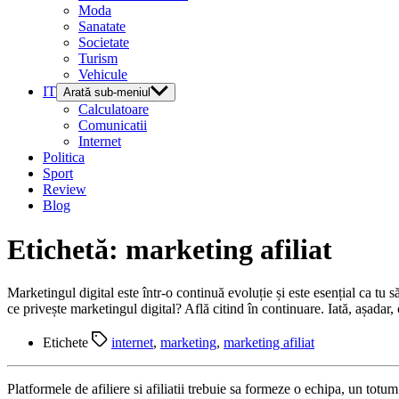
Moda
Sanatate
Societate
Turism
Vehicule
IT
Arată sub-meniul
Calculatoare
Comunicatii
Internet
Politica
Sport
Review
Blog
Etichetă:
marketing afiliat
Marketingul digital este într-o continuă evoluție și este esențial ca tu s
ce privește marketingul digital? Află citind în continuare. Iată, așadar
Etichete
internet
,
marketing
,
marketing afiliat
Platformele de afiliere si afiliatii trebuie sa formeze o echipa, un totu