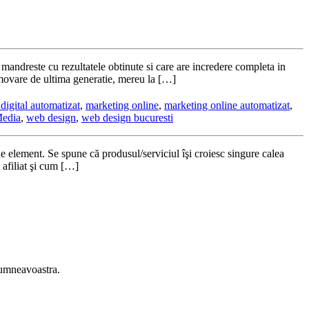
ndreste cu rezultatele obtinute si care are incredere completa in
omovare de ultima generatie, mereu la […]
digital automatizat
,
marketing online
,
marketing online automatizat
,
Media
,
web design
,
web design bucuresti
 de element. Se spune că produsul/serviciul îşi croiesc singure calea
 afiliat şi cum […]
 dumneavoastra.