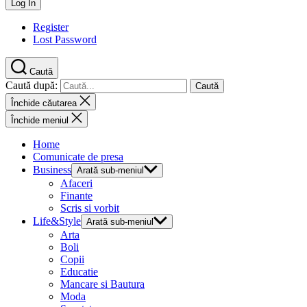
Register
Lost Password
Caută
Caută după:
Închide căutarea
Închide meniul
Home
Comunicate de presa
Business
Arată sub-meniul
Afaceri
Finante
Scris si vorbit
Life&Style
Arată sub-meniul
Arta
Boli
Copii
Educatie
Mancare si Bautura
Moda