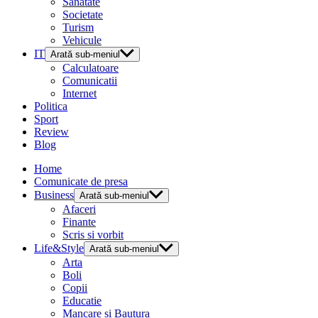
Sanatate
Societate
Turism
Vehicule
IT
Arată sub-meniul
Calculatoare
Comunicatii
Internet
Politica
Sport
Review
Blog
Home
Comunicate de presa
Business
Arată sub-meniul
Afaceri
Finante
Scris si vorbit
Life&Style
Arată sub-meniul
Arta
Boli
Copii
Educatie
Mancare si Bautura