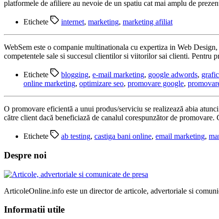
platformele de afiliere au nevoie de un spatiu cat mai amplu de prezent
Etichete
internet
,
marketing
,
marketing afiliat
WebSem este o companie multinationala cu expertiza in Web Design, SE
competentele sale si succesul clientilor si viitorilor sai clienti. Pe
Etichete
blogging
,
e-mail marketing
,
google adwords
,
grafi
online marketing
,
optimizare seo
,
promovare google
,
promovare
O promovare eficientă a unui produs/serviciu se realizează abia atunci c
către client dacă beneficiază de canalul corespunzător de promovare. C
Etichete
ab testing
,
castiga bani online
,
email marketing
,
mar
Despre noi
ArticoleOnline.info este un director de articole, advertoriale si comuni
Informatii utile