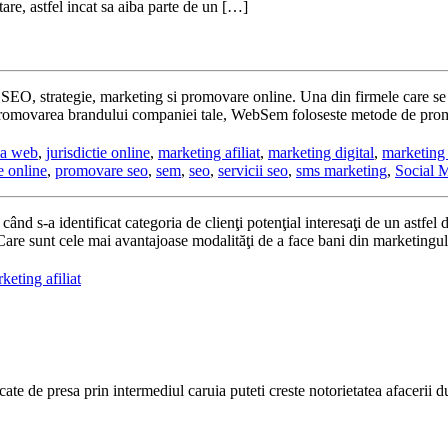
are, astfel incat sa aiba parte de un […]
O, strategie, marketing si promovare online. Una din firmele care se ma
ntru promovarea brandului companiei tale, WebSem foloseste metode de pr
ca web
,
jurisdictie online
,
marketing afiliat
,
marketing digital
,
marketing 
 online
,
promovare seo
,
sem
,
seo
,
servicii seo
,
sms marketing
,
Social 
ând s-a identificat categoria de clienţi potenţial interesaţi de un astfel
are sunt cele mai avantajoase modalităţi de a face bani din marketingul
keting afiliat
cate de presa prin intermediul caruia puteti creste notorietatea afacerii