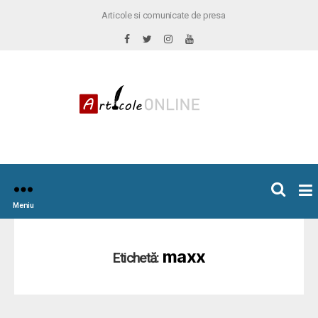
Articole si comunicate de presa
×
icoleOnline.info
Meniu
maxx
Etichetă: