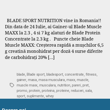
BLADE SPORT NUTRITION vine in Romania!!
Din data de 24 Iulie, ai Gainer-ul Blade Muscle
MAXX la 2.3 , 4 si 7 kg alaturi de Blade Protein
Concentrate la 2.3 kg . Puncte cheie Blade
Muscle MAXX: Creșterea rapidă a mușchilor 6,5
g creatină monohidrat per doză 4 surse diferite
de carbohidrați 20% […]
,
,
,
,
,
blade
Blade sport
bladesport
concentrate
fitness
,
,
,
,
,
gainer
masa
masa musculara
maxx
muscle
,
,
,
,
,
Etichete
muscle maxx
musculara
nutrition
pareri
pret
,
,
,
,
,
,
promo
protein
proteina
proteine
reduceri
sala
,
,
sport
suplimente
whey