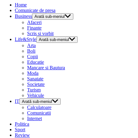
Home
Comunicate de presa
Business
Arată sub-meniul
Afaceri
Finante
Scris si vorbit
Life&Style
Arată sub-meniul
Arta
Boli
Copii
Educatie
Mancare si Bautura
Moda
Sanatate
Societate
Turism
Vehicule
IT
Arată sub-meniul
Calculatoare
Comunicatii
Internet
Politica
Sport
Review