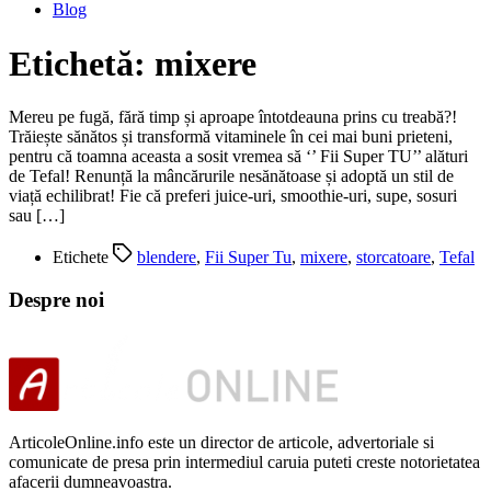
Blog
Etichetă:
mixere
Mereu pe fugă, fără timp și aproape întotdeauna prins cu treabă?!
Trăiește sănătos și transformă vitaminele în cei mai buni prieteni,
pentru că toamna aceasta a sosit vremea să ‘’ Fii Super TU’’ alături
de Tefal! Renunță la mâncărurile nesănătoase și adoptă un stil de
viață echilibrat! Fie că preferi juice-uri, smoothie-uri, supe, sosuri
sau […]
Etichete
blendere
,
Fii Super Tu
,
mixere
,
storcatoare
,
Tefal
Despre noi
ArticoleOnline.info este un director de articole, advertoriale si
comunicate de presa prin intermediul caruia puteti creste notorietatea
afacerii dumneavoastra.