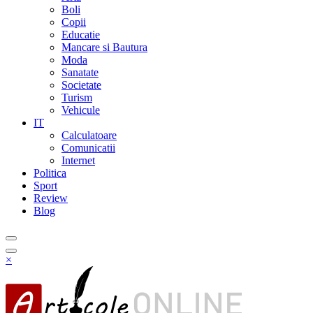
Boli
Copii
Educatie
Mancare si Bautura
Moda
Sanatate
Societate
Turism
Vehicule
IT
Calculatoare
Comunicatii
Internet
Politica
Sport
Review
Blog
×