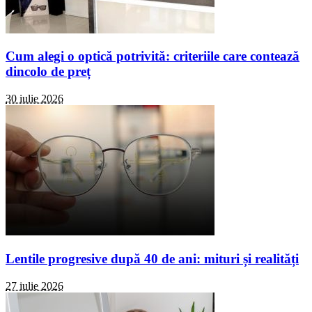
Cum alegi o optică potrivită: criteriile care contează
dincolo de preț
30 iulie 2026
Lentile progresive după 40 de ani: mituri și realități
27 iulie 2026