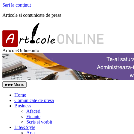
Sari la conținut
Articole si comunicate de presa
ArticoleOnline.info
Meniu
Home
Comunicate de presa
Business
Afaceri
Finante
Scris si vorbit
Life&Style
Arta