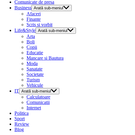
Comunicate de presa
Business
Arată sub-meniul
Afaceri
Finante
Scris si vorbit
Life&Style
Arată sub-meniul
Arta
Boli
Copii
Educatie
Mancare si Bautura
Moda
Sanatate
Societate
Turism
Vehicule
IT
Arată sub-meniul
Calculatoare
Comunicatii
Internet
Politica
Sport
Review
Blog