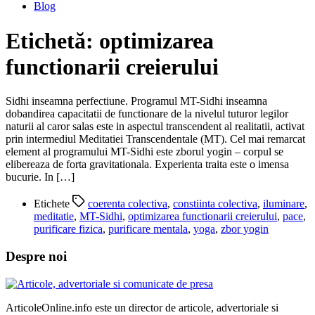
Blog
Etichetă:
optimizarea
functionarii creierului
Sidhi inseamna perfectiune. Programul MT-Sidhi inseamna
dobandirea capacitatii de functionare de la nivelul tuturor legilor
naturii al caror salas este in aspectul transcendent al realitatii, activat
prin intermediul Meditatiei Transcendentale (MT). Cel mai remarcat
element al programului MT-Sidhi este zborul yogin – corpul se
elibereaza de forta gravitationala. Experienta traita este o imensa
bucurie. In […]
Etichete
coerenta colectiva
,
constiinta colectiva
,
iluminare
,
meditatie
,
MT-Sidhi
,
optimizarea functionarii creierului
,
pace
,
purificare fizica
,
purificare mentala
,
yoga
,
zbor yogin
Despre noi
ArticoleOnline.info este un director de articole, advertoriale si