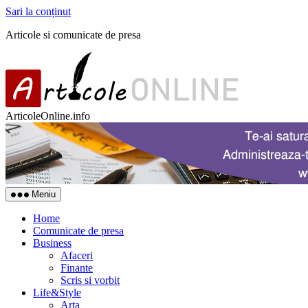
Sari la conținut
Articole si comunicate de presa
ArticoleOnline.info
Meniu
Home
Comunicate de presa
Business
Afaceri
Finante
Scris si vorbit
Life&Style
Arta