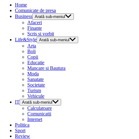
Home
Comunicate de presa
Business
Arată sub-meniul
Afaceri
Finante
Scris si vorbit
Life&Style
Arată sub-meniul
Arta
Boli
Copii
Educatie
Mancare si Bautura
Moda
Sanatate
Societate
Turism
Vehicule
IT
Arată sub-meniul
Calculatoare
Comunicatii
Internet
Politica
Sport
Review