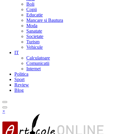
Boli
Copii
Educatie
Mancare si Bautura
Moda
Sanatate
Societate
Turism
Vehicule
IT
Calculatoare
Comunicatii
Internet
Politica
Sport
Review
Blog
×