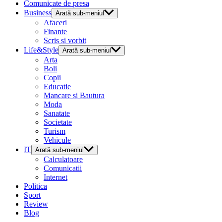
Comunicate de presa
Business
Arată sub-meniul
Afaceri
Finante
Scris si vorbit
Life&Style
Arată sub-meniul
Arta
Boli
Copii
Educatie
Mancare si Bautura
Moda
Sanatate
Societate
Turism
Vehicule
IT
Arată sub-meniul
Calculatoare
Comunicatii
Internet
Politica
Sport
Review
Blog