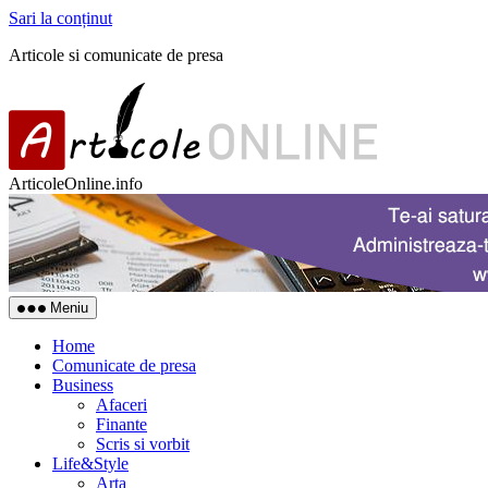
Sari la conținut
Articole si comunicate de presa
ArticoleOnline.info
Meniu
Home
Comunicate de presa
Business
Afaceri
Finante
Scris si vorbit
Life&Style
Arta