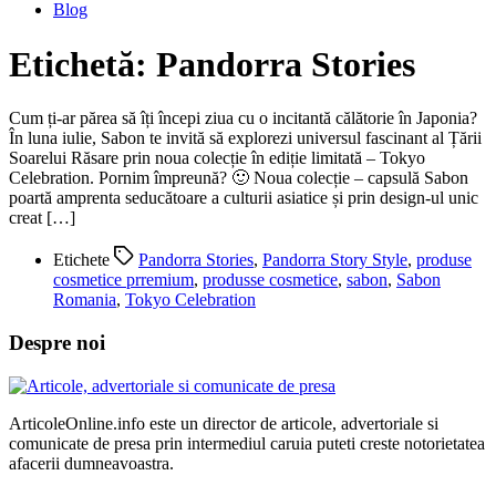
Blog
Etichetă:
Pandorra Stories
Cum ți-ar părea să îți începi ziua cu o incitantă călătorie în Japonia?
În luna iulie, Sabon te invită să explorezi universul fascinant al Țării
Soarelui Răsare prin noua colecție în ediție limitată – Tokyo
Celebration. Pornim împreună? 🙂 Noua colecție – capsulă Sabon
poartă amprenta seducătoare a culturii asiatice și prin design-ul unic
creat […]
Etichete
Pandorra Stories
,
Pandorra Story Style
,
produse
cosmetice prremium
,
produsse cosmetice
,
sabon
,
Sabon
Romania
,
Tokyo Celebration
Despre noi
ArticoleOnline.info este un director de articole, advertoriale si
comunicate de presa prin intermediul caruia puteti creste notorietatea
afacerii dumneavoastra.