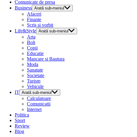
Comunicate de presa
Business
Arată sub-meniul
Afaceri
Finante
Scris si vorbit
Life&Style
Arată sub-meniul
Arta
Boli
Copii
Educatie
Mancare si Bautura
Moda
Sanatate
Societate
Turism
Vehicule
IT
Arată sub-meniul
Calculatoare
Comunicatii
Internet
Politica
Sport
Review
Blog