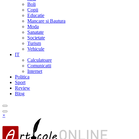
Boli
Copii
Educatie
Mancare si Bautura
Moda
Sanatate
Societate
Turism
Vehicule
IT
Calculatoare
Comunicatii
Internet
Politica
Sport
Review
Blog
×