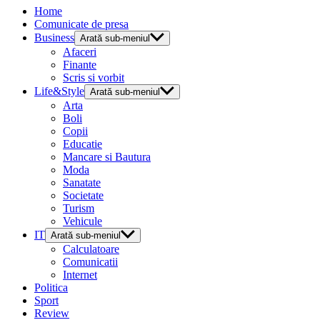
Home
Comunicate de presa
Business
Arată sub-meniul
Afaceri
Finante
Scris si vorbit
Life&Style
Arată sub-meniul
Arta
Boli
Copii
Educatie
Mancare si Bautura
Moda
Sanatate
Societate
Turism
Vehicule
IT
Arată sub-meniul
Calculatoare
Comunicatii
Internet
Politica
Sport
Review