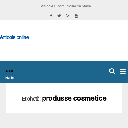
Articole si comunicate de presa
×
icoleOnline.info
Meniu
produsse cosmetice
Etichetă: