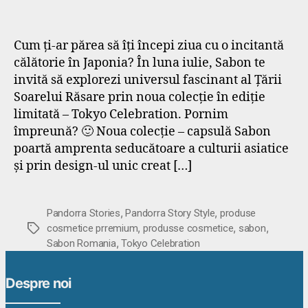
Cum ți-ar părea să îți începi ziua cu o incitantă
călătorie în Japonia? În luna iulie, Sabon te
invită să explorezi universul fascinant al Țării
Soarelui Răsare prin noua colecție în ediție
limitată – Tokyo Celebration. Pornim
împreună? 🙂 Noua colecție – capsulă Sabon
poartă amprenta seducătoare a culturii asiatice
și prin design-ul unic creat […]
,
,
Pandorra Stories
Pandorra Story Style
produse
,
,
,
Etichete
cosmetice prremium
produsse cosmetice
sabon
,
Sabon Romania
Tokyo Celebration
Despre noi