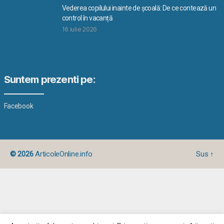
Vederea copilului inainte de școală: De ce contează un
control în vacanță
16 iulie 2026
Suntem prezenti pe:
Facebook
© 2026
ArticoleOnline.info
Sus
↑