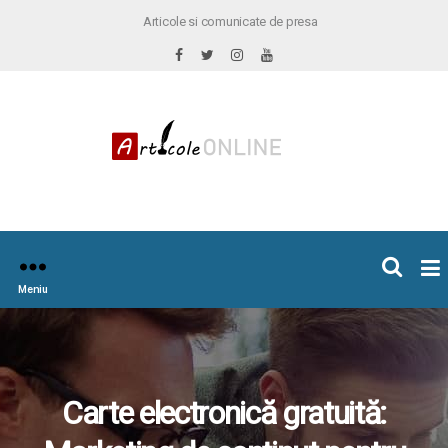
Articole si comunicate de presa
×
icoleOnline.info
Meniu
Carte electronică gratuită: