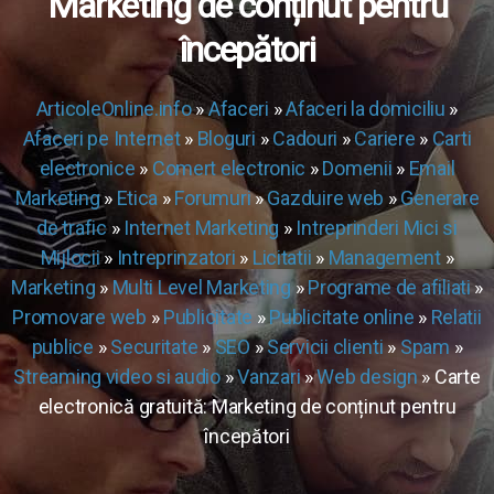
Marketing de conținut pentru
începători
ArticoleOnline.info
»
Afaceri
»
Afaceri la domiciliu
»
Afaceri pe Internet
»
Bloguri
»
Cadouri
»
Cariere
»
Carti
electronice
»
Comert electronic
»
Domenii
»
Email
Marketing
»
Etica
»
Forumuri
»
Gazduire web
»
Generare
de trafic
»
Internet Marketing
»
Intreprinderi Mici si
Mijlocii
»
Intreprinzatori
»
Licitatii
»
Management
»
Marketing
»
Multi Level Marketing
»
Programe de afiliati
»
Promovare web
»
Publicitate
»
Publicitate online
»
Relatii
publice
»
Securitate
»
SEO
»
Servicii clienti
»
Spam
»
Streaming video si audio
»
Vanzari
»
Web design
» Carte
electronică gratuită: Marketing de conținut pentru
începători