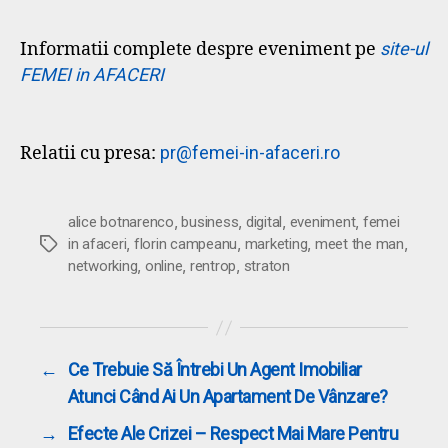
Informatii complete despre eveniment pe
site-ul
FEMEI in AFACERI
Relatii cu presa:
pr@femei-in-afaceri.ro
,
,
,
,
alice botnarenco
business
digital
eveniment
femei
,
,
,
,
Etichete
in afaceri
florin campeanu
marketing
meet the man
,
,
,
networking
online
rentrop
straton
←
Ce Trebuie Să Întrebi Un Agent Imobiliar
Atunci Când Ai Un Apartament De Vânzare?
→
Efecte Ale Crizei – Respect Mai Mare Pentru