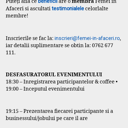
Puteți afla ce
beneficii
are o
membra
Femei in
Afaceri si ascultati
testimonialele
celorlalte
membre!
Inscrierile se fac la:
inscrieri@femei-in-afaceri.ro
,
iar detalii suplimentare se obtin la: 0762 677
111.
DESFASURATORUL EVENIMENTULUI
18:30 – Inregistrarea participantelor & coffee •
19:00 – Inceputul evenimentului
19:15 – Prezentarea fiecarei participante si a
businessului/jobului pe care il are