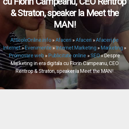
cu Florin Campeanu, CEO Rentrop
& Straton, speaker la Meet the
MAN!
ArticoleOnline.info
»
Afaceri
»
Afaceri
»
Afaceri pe
Internet
»
Evenimente
»
Internet Marketing
»
Marketing
»
Promovare web
»
Publicitate online
»
SEO
» Despre
Marketing in era digitala cu Florin Campeanu, CEO
Rentrop & Straton, speaker la Meet the MAN!