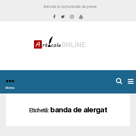
Articole si comunicate de presa
×
icoleOnline.info
Meniu
banda de alergat
Etichetă: