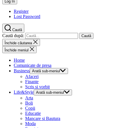
Register
Lost Password
Caută
Caută după:
Închide căutarea
Închide meniul
Home
Comunicate de presa
Business
Arată sub-meniul
Afaceri
Finante
Scris si vorbit
Life&Style
Arată sub-meniul
Arta
Boli
Copii
Educatie
Mancare si Bautura
Moda