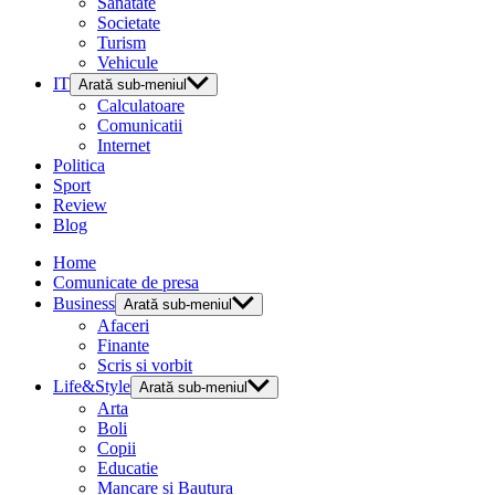
Sanatate
Societate
Turism
Vehicule
IT
Arată sub-meniul
Calculatoare
Comunicatii
Internet
Politica
Sport
Review
Blog
Home
Comunicate de presa
Business
Arată sub-meniul
Afaceri
Finante
Scris si vorbit
Life&Style
Arată sub-meniul
Arta
Boli
Copii
Educatie
Mancare si Bautura