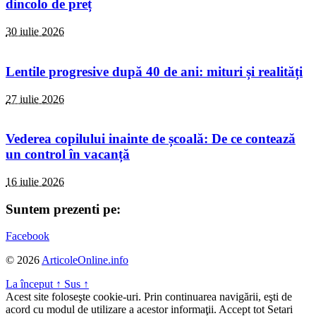
dincolo de preț
30 iulie 2026
Lentile progresive după 40 de ani: mituri și realități
27 iulie 2026
Vederea copilului inainte de școală: De ce contează
un control în vacanță
16 iulie 2026
Suntem prezenti pe:
Facebook
© 2026
ArticoleOnline.info
La început
↑
Sus
↑
Acest site foloseşte cookie-uri. Prin continuarea navigării, eşti de
acord cu modul de utilizare a acestor informaţii.
Accept tot
Setari