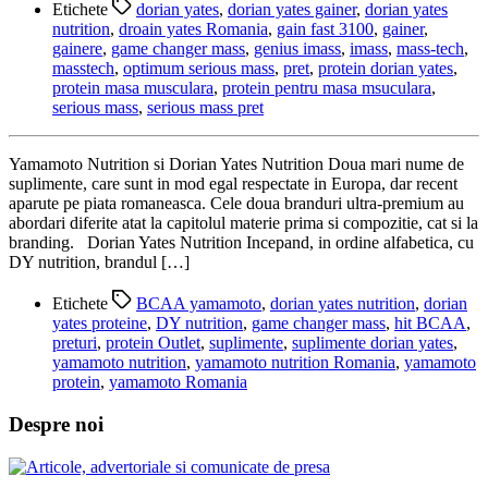
Etichete
dorian yates
,
dorian yates gainer
,
dorian yates
nutrition
,
droain yates Romania
,
gain fast 3100
,
gainer
,
gainere
,
game changer mass
,
genius imass
,
imass
,
mass-tech
,
masstech
,
optimum serious mass
,
pret
,
protein dorian yates
,
protein masa musculara
,
protein pentru masa msuculara
,
serious mass
,
serious mass pret
Yamamoto Nutrition si Dorian Yates Nutrition Doua mari nume de
suplimente, care sunt in mod egal respectate in Europa, dar recent
aparute pe piata romaneasca. Cele doua branduri ultra-premium au
abordari diferite atat la capitolul materie prima si compozitie, cat si la
branding. Dorian Yates Nutrition Incepand, in ordine alfabetica, cu
DY nutrition, brandul […]
Etichete
BCAA yamamoto
,
dorian yates nutrition
,
dorian
yates proteine
,
DY nutrition
,
game changer mass
,
hit BCAA
,
preturi
,
protein Outlet
,
suplimente
,
suplimente dorian yates
,
yamamoto nutrition
,
yamamoto nutrition Romania
,
yamamoto
protein
,
yamamoto Romania
Despre noi