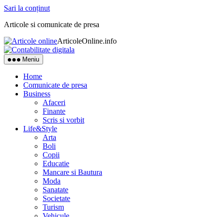
Sari la conținut
Articole si comunicate de presa
ArticoleOnline.info
Meniu
Home
Comunicate de presa
Business
Afaceri
Finante
Scris si vorbit
Life&Style
Arta
Boli
Copii
Educatie
Mancare si Bautura
Moda
Sanatate
Societate
Turism
Vehicule