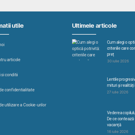
atii utile
Ultimele articole
Cum alegi o optic
noi
criteriile care c
preț
tru articole
30 iulie 2026
si conditii
Lentile progresi
mituri și realități
 de confidentialitate
27 iulie 2026
de utilizare a Cookie-urilor
Vederea copilulu
De ce contează u
vacanță
16 iulie 2026