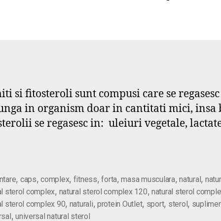
iti si fitosteroli sunt compusi care se regasesc
ajunga in organism doar in cantitati mici, insa
sterolii se regasesc in: uleiuri vegetale, lacta
,
,
,
,
,
,
,
ntare
caps
complex
fitness
forta
masa musculara
natural
natur
,
,
al sterol complex
natural sterol complex 120
natural sterol compl
,
,
,
,
,
al sterol complex 90
naturali
protein Outlet
sport
sterol
suplime
,
rsal
universal natural sterol