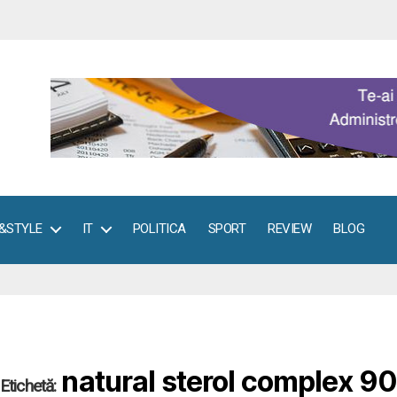
E&STYLE
IT
POLITICA
SPORT
REVIEW
BLOG
natural sterol complex 9
Etichetă: