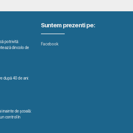
Suntem prezenti pe:
ă potrivită:
Facebook
ontează dincolo de
ve după 40 de ani:
i inainte de școală:
n control în