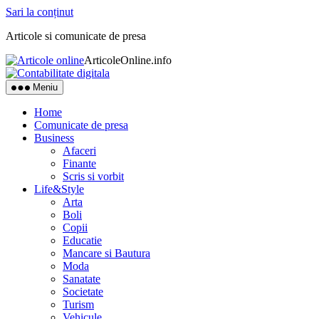
Sari la conținut
Articole si comunicate de presa
ArticoleOnline.info
Meniu
Home
Comunicate de presa
Business
Afaceri
Finante
Scris si vorbit
Life&Style
Arta
Boli
Copii
Educatie
Mancare si Bautura
Moda
Sanatate
Societate
Turism
Vehicule