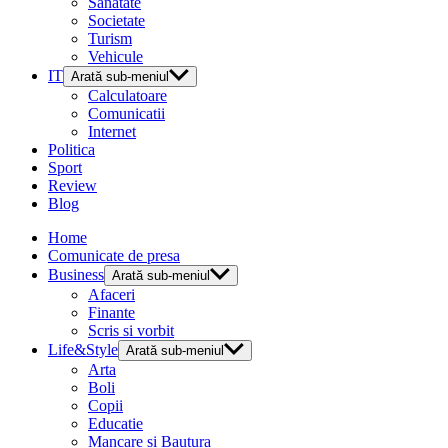
Sanatate
Societate
Turism
Vehicule
IT
Arată sub-meniul
Calculatoare
Comunicatii
Internet
Politica
Sport
Review
Blog
Home
Comunicate de presa
Business
Arată sub-meniul
Afaceri
Finante
Scris si vorbit
Life&Style
Arată sub-meniul
Arta
Boli
Copii
Educatie
Mancare si Bautura