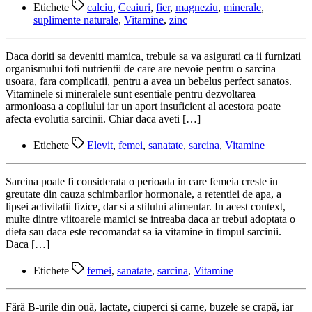
Etichete
calciu
,
Ceaiuri
,
fier
,
magneziu
,
minerale
,
suplimente naturale
,
Vitamine
,
zinc
Daca doriti sa deveniti mamica, trebuie sa va asigurati ca ii furnizati
organismului toti nutrientii de care are nevoie pentru o sarcina
usoara, fara complicatii, pentru a avea un bebelus perfect sanatos.
Vitaminele si mineralele sunt esentiale pentru dezvoltarea
armonioasa a copilului iar un aport insuficient al acestora poate
afecta evolutia sarcinii. Chiar daca aveti […]
Etichete
Elevit
,
femei
,
sanatate
,
sarcina
,
Vitamine
Sarcina poate fi considerata o perioada in care femeia creste in
greutate din cauza schimbarilor hormonale, a retentiei de apa, a
lipsei activitatii fizice, dar si a stilului alimentar. In acest context,
multe dintre viitoarele mamici se intreaba daca ar trebui adoptata o
dieta sau daca este recomandat sa ia vitamine in timpul sarcinii.
Daca […]
Etichete
femei
,
sanatate
,
sarcina
,
Vitamine
Fără B-urile din ouă, lactate, ciuperci şi carne, buzele se crapă, iar