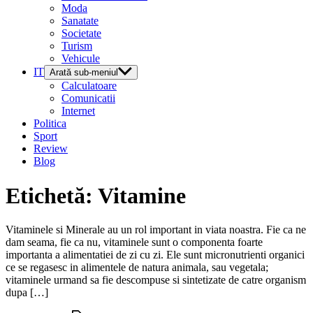
Moda
Sanatate
Societate
Turism
Vehicule
IT
Arată sub-meniul
Calculatoare
Comunicatii
Internet
Politica
Sport
Review
Blog
Etichetă:
Vitamine
Vitaminele si Minerale au un rol important in viata noastra. Fie ca ne
dam seama, fie ca nu, vitaminele sunt o componenta foarte
importanta a alimentatiei de zi cu zi. Ele sunt micronutrienti organici
ce se regasesc in alimentele de natura animala, sau vegetala;
vitaminele urmand sa fie descompuse si sintetizate de catre organism
dupa […]