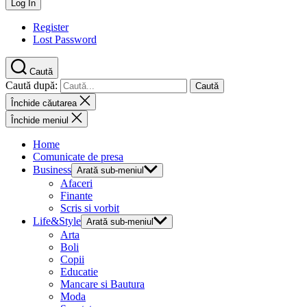
Register
Lost Password
Caută
Caută după:
Închide căutarea
Închide meniul
Home
Comunicate de presa
Business
Arată sub-meniul
Afaceri
Finante
Scris si vorbit
Life&Style
Arată sub-meniul
Arta
Boli
Copii
Educatie
Mancare si Bautura
Moda