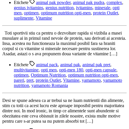
Etichete
animal pak powder
,
animal pak pudra
,
complex
,
genius ivitamins
,
genius nutrition
,
ivitamins
,
minerale
,
opti
men
,
optimen
,
optimum nutrition opti-men
,
protein Outlet
,
suplimente
,
Vitamine
Toti sportivii stiu ca pentru o dezvoltare rapida si vizibila a masei
musulare ai in primul rand nevoie de protein, sau derivati ai acesteia.
Insa, acestea nu functioneaza la maximul posibil fara sa hraniti
corpul si cu vitamine si minerale necesare pentru sustinerea lor.
Asadar, astazi o s ava propunem doua variante de vitamine […]
Etichete
animal pack
,
animal pak
,
animal pak pret
,
multivitamine
,
opti men
,
opti-men 180
,
opti-men capsule
,
optimen
,
Optimum Nutrition
,
optimum nutrition opti-men
,
pareri
,
pret
,
protein Outlet
,
Vitamine
,
yamamoto
,
yamamoto
nutrition
,
yamamoto Romania
Desi se spune adesea ca ar trebui sa ne luam nutrientii din alimente,
stim cu totii ca acest lucru este aproape imposibil pentru majoritatea
dintre noi. In mod ironic, in timp ce alimentele sunt abundente si
obezitatea este ceva obisnuit in zilele noastre, exista multe motive
pentru care s-ar putea sa nu putem absorbi tot […]