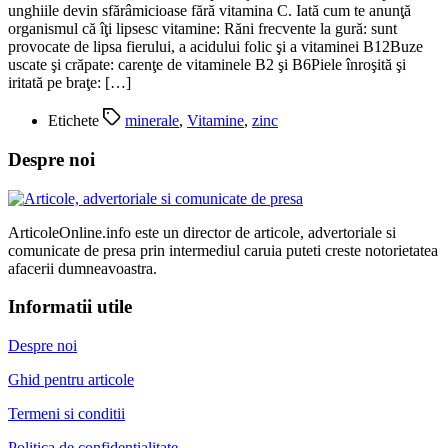
unghiile devin sfărâmicioase fără vitamina C. Iată cum te anunţă
organismul că îţi lipsesc vitamine: Răni frecvente la gură: sunt
provocate de lipsa fierului, a acidului folic şi a vitaminei B12Buze
uscate şi crăpate: carenţe de vitaminele B2 şi B6Piele înroşită şi
iritată pe braţe: […]
Etichete
minerale
,
Vitamine
,
zinc
Despre noi
ArticoleOnline.info este un director de articole, advertoriale si
comunicate de presa prin intermediul caruia puteti creste notorietatea
afacerii dumneavoastra.
Informatii utile
Despre noi
Ghid pentru articole
Termeni si conditii
Politica de confidentialitate